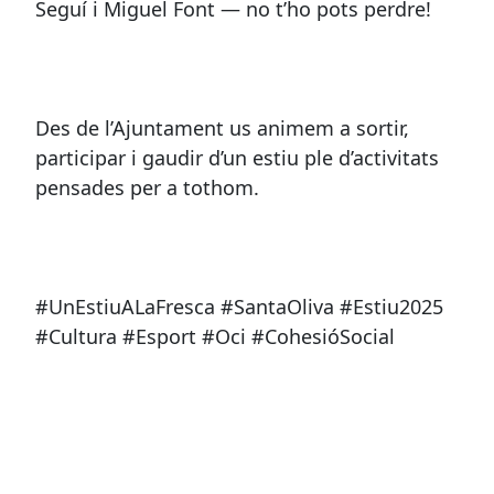
Seguí i Miguel Font — no t’ho pots perdre!
Des de l’Ajuntament us animem a sortir,
participar i gaudir d’un estiu ple d’activitats
pensades per a tothom.
#UnEstiuALaFresca #SantaOliva #Estiu2025
#Cultura #Esport #Oci #CohesióSocial