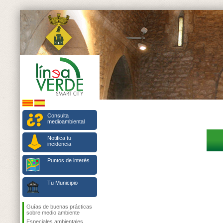
Consulta
medioambiental
Notifica tu
incidencia
Puntos de interés
Tu Municipio
Guías de buenas prácticas
sobre medio ambiente
Especiales ambientales