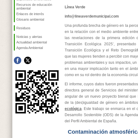
Recursos de educación
Línea Verde
ambiental
Enlaces de interés
info@lineaverdemunicipal.com
Glosario ambiental
Una profunda brecha de género en la perce
Residuos
en la relación con el medio ambiente ent
Noticias y alertas
las revelaciones de la primera edición 
Actualidad ambiental
Transición Ecológica 2025’, presentado 
Agenda Ambiental
Transición Ecológica y el Reto Demográf
que las mujeres tienden a percibir con may
problemas ambientales y sus impactos, un 
en una mayor implicación tanto en el ámbit
como en su rol dentro de la economía circul
El informe, cuyos datos fueron presentados
directora general de Servicios del ministe
angular de un nuevo proyecto bienal que 
de la (des)igualdad de género en ámbitos
ecológica
. Este trabajo se enmarca en el 
Desarrollo Sostenible (ODS) de la Agend
del Perfil Ambiental de España.
Contaminación atmosféric