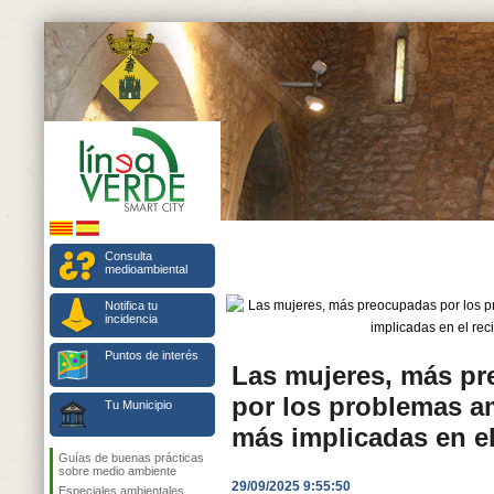
Consulta
medioambiental
Notifica tu
incidencia
Puntos de interés
Las mujeres, más p
por los problemas a
Tu Municipio
más implicadas en el
Guías de buenas prácticas
sobre medio ambiente
29/09/2025 9:55:50
Especiales ambientales