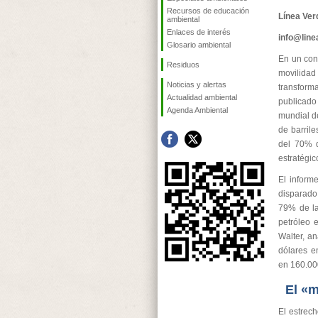
Recursos de educación
Línea Ver
ambiental
Enlaces de interés
info@lin
Glosario ambiental
En un cont
Residuos
movilidad
Noticias y alertas
transform
Actualidad ambiental
publicado
Agenda Ambiental
mundial de
de barrile
del 70% d
estratégi
El inform
disparado 
79% de la
petróleo 
Walter, a
dólares en
en 160.00
El «
El estrech