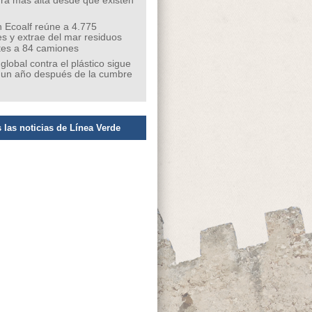
ra más alta desde que existen
 Ecoalf reúne a 4.775
s y extrae del mar residuos
tes a 84 camiones
 global contra el plástico sigue
 un año después de la cumbre
 las noticias de Línea Verde