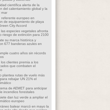
ad científica alerta de la
n del calentamiento global y la
l mar
 referente europeo en
ión de equipamiento de playa
Green City Accord
 las especies vegetales afronta
o riesgo de extinción para 2100
te su marca histórica y
on 677 banderas azules en
mple cuatro años sin récords
íos
los clientes premia a los
cados que combaten el
io
o plantea rutas de vuelo más
s para rebajar UN 21% el
limático
tema de AEMET para anticipar
de incendios forestales
siete dan luz verde a ampliar el
limático europeo
rráneo balear marcó en mayo la