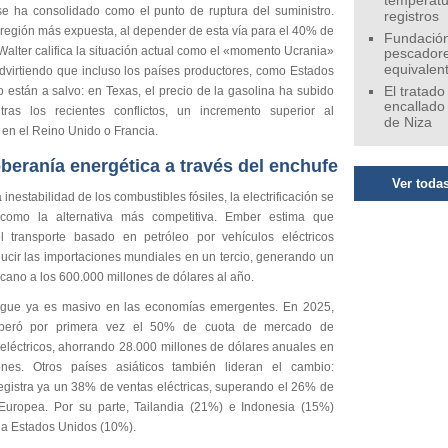
temperatu
se ha consolidado como el punto de ruptura del suministro.
registros
 región más expuesta, al depender de esta vía para el 40% de
Fundación
Walter califica la situación actual como el «momento Ucrania»
pescadore
equivalen
advirtiendo que incluso los países productores, como Estados
 están a salvo: en Texas, el precio de la gasolina ha subido
El tratado
encallado
as los recientes conflictos, un incremento superior al
de Niza
 en el Reino Unido o Francia.
beranía energética a través del enchufe
Ver todas
a inestabilidad de los combustibles fósiles, la electrificación se
 como la alternativa más competitiva. Ember estima que
 el transporte basado en petróleo por vehículos eléctricos
ducir las importaciones mundiales en un tercio, generando un
cano a los 600.000 millones de dólares al año.
egue ya es masivo en las economías emergentes. En 2025,
peró por primera vez el 50% de cuota de mercado de
 eléctricos, ahorrando 28.000 millones de dólares anuales en
ones. Otros países asiáticos también lideran el cambio:
egistra ya un 38% de ventas eléctricas, superando el 26% de
Europea. Por su parte, Tailandia (21%) e Indonesia (15%)
 a Estados Unidos (10%).