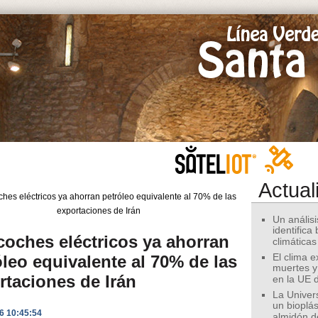
Actual
Un análisis
identifica
coches eléctricos ya ahorran
climáticas
óleo equivalente al 70% de las
El clima 
muertes y
rtaciones de Irán
en la UE 
La Univer
un bioplás
6 10:45:54
almidón d