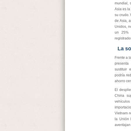
mundial, 
Asia es la
su crudo. 
de Asia, 
Unidos, no
un 25% tr
registrado
La so
Frente a l
presenta
sustituir
podría re
ahorro cer
El despli
China su
vehículos
importaci
Vietnam r
la Unión 
aventajan