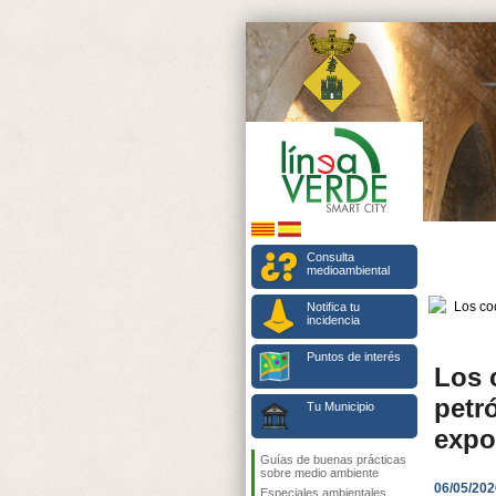
Consulta
medioambiental
Notifica tu
incidencia
Puntos de interés
Los 
petr
Tu Municipio
expo
Guías de buenas prácticas
sobre medio ambiente
06/05/202
Especiales ambientales