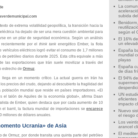
La comunid
de
aceleració
subida de
eaverdemunicipal.com
Benidorm,
exto de extrema volatilidad geopolítica, la transición hacia la
reutilizac
 eléctrica ha dejado de ser una mera cuestión ambiental para
según el 
arse en un pilar de seguridad económica. Según un análisis
El 16% de
un elevad
 recientemente por el
think tank
energético Ember, la flota
 vehículos eléctricos logró evitar el consumo de 1,7 millones
España ba
mundial c
s de petróleo diarios durante 2025. Esta cifra equivale a más
playas
e las exportaciones que Irán suele movilizar a través del
España cu
co estrecho de
Ormuz
.
de días fr
e llega en un momento crítico. La actual guerra en Irán ha
El 94% de 
supermer
los precios del crudo, dejando al descubierto la fragilidad del
desperdic
 población mundial que reside en países importadores. «El
UN estudi
es el talón de Aquiles de la economía global», afirma Daan
eficiente
nalista de Ember, quien destaca que por cada aumento de 10
impacto c
 el barril, la factura mundial de importaciones se
encarece
Nuevo sis
0 millones de dólares anuales.
el riesgo 
Los veinti
momento Ucrania» de Asia
arancel c
El medite
o de Ormuz, por donde transita una quinta parte del petróleo